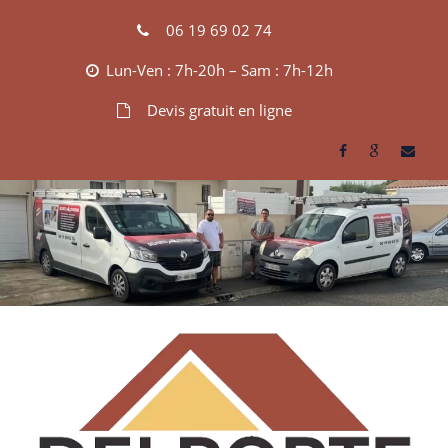
Skip
06 19 69 02 74
to
content
Lun-Ven : 7h-20h – Sam : 7h-12h
Devis gratuit en ligne