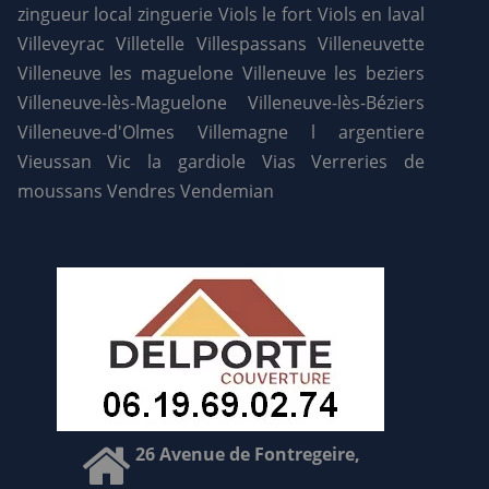
zingueur local
zinguerie
Viols le fort
Viols en laval
Villeveyrac
Villetelle
Villespassans
Villeneuvette
Villeneuve les maguelone
Villeneuve les beziers
Villeneuve-lès-Maguelone
Villeneuve-lès-Béziers
Villeneuve-d'Olmes
Villemagne l argentiere
Vieussan
Vic la gardiole
Vias
Verreries de
moussans
Vendres
Vendemian
26 Avenue de Fontregeire,