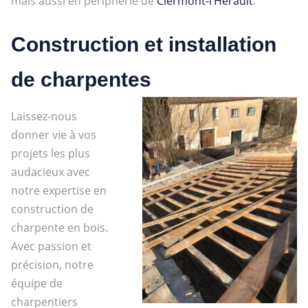
mais aussi en périphérie de
Clermont-l’Hérault
.
Construction et installation
de charpentes
Laissez-nous
donner vie à vos
projets les plus
audacieux avec
notre expertise en
construction de
charpente
en bois.
Avec passion et
précision, notre
équipe de
charpentiers