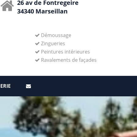
26 av de Fontregeire
34340 Marseillan
Démoussage
Zingueries
Peintures intérieures
Ravalements de façades
ERIE