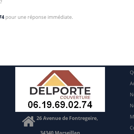
?
74
pour une réponse immédiate.
Q
A
N
N
M
26 Avenue de Fontregeire,
C
34340 Marseillan