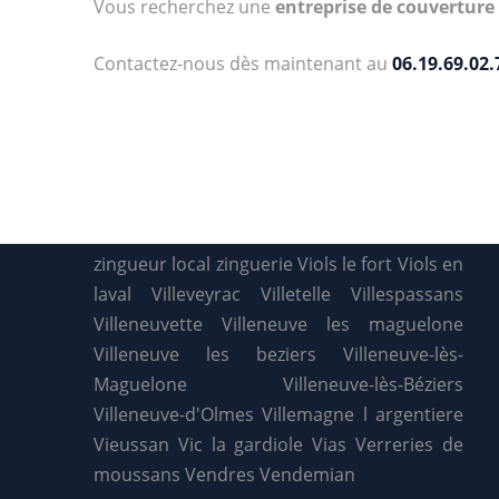
Vous recherchez une
entreprise de couverture
Contactez-nous dès maintenant au
06.19.69.02.
zingueur local
zinguerie
Viols le fort
Viols en
laval
Villeveyrac
Villetelle
Villespassans
Villeneuvette
Villeneuve les maguelone
Villeneuve les beziers
Villeneuve-lès-
Maguelone
Villeneuve-lès-Béziers
Villeneuve-d'Olmes
Villemagne l argentiere
Vieussan
Vic la gardiole
Vias
Verreries de
moussans
Vendres
Vendemian