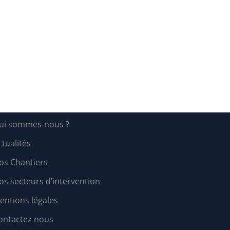
ui sommes-nous ?
ctualités
os Chantiers
os secteurs d’intervention
entions légales
ontactez-nous