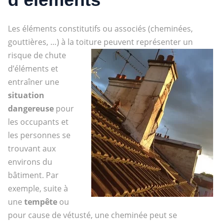
Les éléments constitutifs ou associés (cheminées,
gouttières, …) à la toiture peuvent représenter un
risque de chute
d’éléments et
entraîner une
situation
dangereuse
pour
les occupants et
les personnes se
trouvant aux
environs du
bâtiment. Par
exemple, suite à
une
tempête
ou
pour cause de vétusté, une cheminée peut se