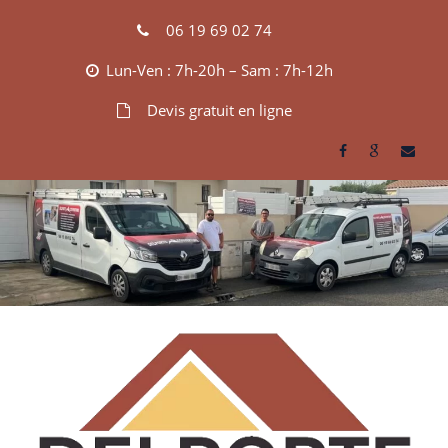
Skip
06 19 69 02 74
to
content
Lun-Ven : 7h-20h – Sam : 7h-12h
Devis gratuit en ligne