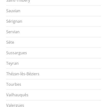
Saint-Thibéry
Sauvian
Sérignan
Servian
Sète
Sussargues
Teyran
Thézan-lès-Béziers
Tourbes
Vailhauquès
Valergues