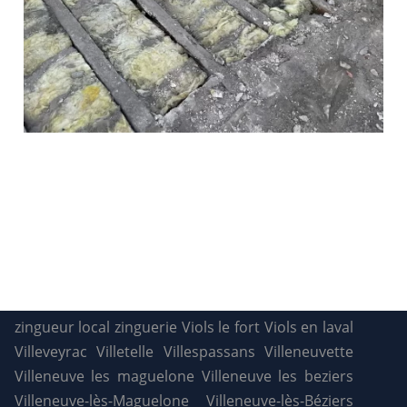
zingueur local
zinguerie
Viols le fort
Viols en laval
Villeveyrac
Villetelle
Villespassans
Villeneuvette
Villeneuve les maguelone
Villeneuve les beziers
Villeneuve-lès-Maguelone
Villeneuve-lès-Béziers