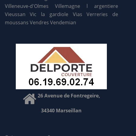
Villeneuve-d'Olmes
Villemagne l argentiere
Vieussan
Vic la gardiole
Vias
Verreries de
moussans
Vendres
Vendemian
26 Avenue de Fontregeire,
34340 Marseillan