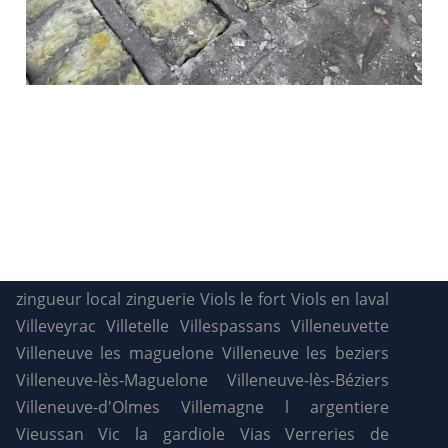
zingueur local
zinguerie
Viols le fort
Viols en laval
Villeveyrac
Villetelle
Villespassans
Villeneuvette
Villeneuve les maguelone
Villeneuve les beziers
Villeneuve-lès-Maguelone
Villeneuve-lès-Béziers
Villeneuve-d'Olmes
Villemagne l argentiere
Vieussan
Vic la gardiole
Vias
Verreries de