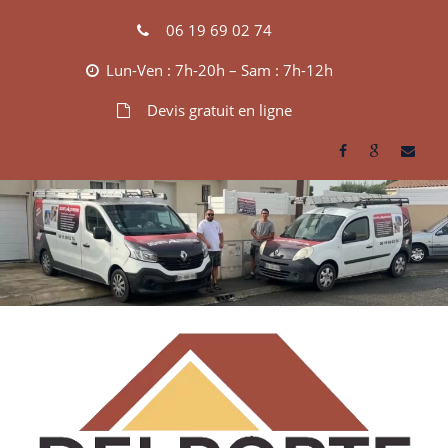
Skip
06 19 69 02 74
to
content
Lun-Ven : 7h-20h – Sam : 7h-12h
Devis gratuit en ligne