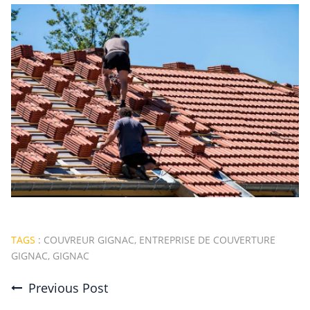
TAGS
:
COUVREUR GIGNAC
,
ENTREPRISE DE COUVERTURE
GIGNAC
,
GIGNAC
Previous Post
Post