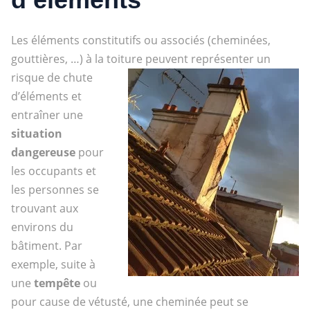
Les éléments constitutifs ou associés (cheminées,
gouttières, …) à la toiture peuvent représenter un
risque de chute
d’éléments et
entraîner une
situation
dangereuse
pour
les occupants et
les personnes se
trouvant aux
environs du
bâtiment. Par
exemple, suite à
une
tempête
ou
pour cause de vétusté, une cheminée peut se