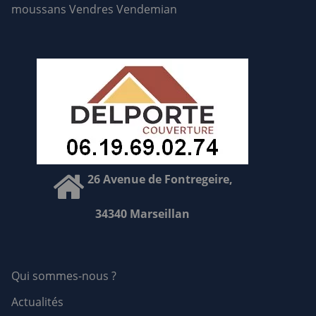
moussans
Vendres
Vendemian
26 Avenue de Fontregeire,
34340 Marseillan
Qui sommes-nous ?
Actualités