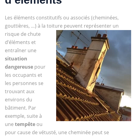
Les éléments constitutifs ou associés (cheminées,
gouttières, …) à la toiture peuvent représenter un
risque de chute
d’éléments et
entraîner une
situation
dangereuse
pour
les occupants et
les personnes se
trouvant aux
environs du
bâtiment. Par
exemple, suite à
une
tempête
ou
pour cause de vétusté, une cheminée peut se