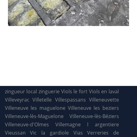
zingueur local
zinguerie
Viols le fort
Viols en laval
Villeveyrac
Villetelle
Villespassans
Villeneuvette
Villeneuve les maguelone
Villeneuve les beziers
Villeneuve-lès-Maguelone
Villeneuve-lès-Béziers
Villeneuve-d'Olmes
Villemagne l argentiere
Vieussan
Vic la gardiole
Vias
Verreries de