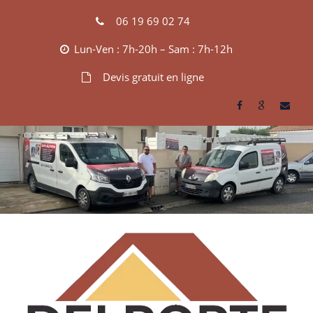
Skip
06 19 69 02 74
to
content
Lun-Ven : 7h-20h – Sam : 7h-12h
Devis gratuit en ligne