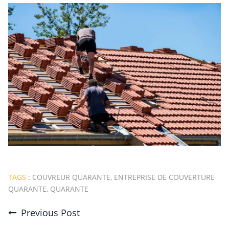
TAGS
:
COUVREUR QUARANTE
,
ENTREPRISE DE COUVERTURE
QUARANTE
,
QUARANTE
Previous Post
Post