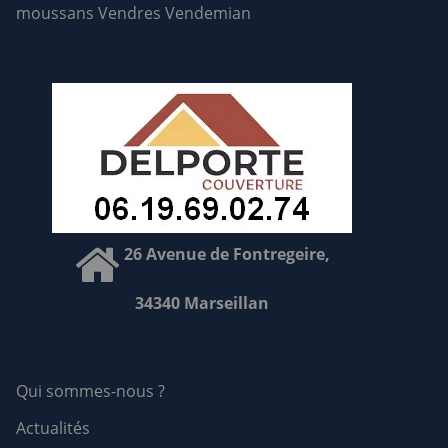
moussans
Vendres
Vendemian
26 Avenue de Fontregeire,
34340 Marseillan
Qui sommes-nous ?
Actualités