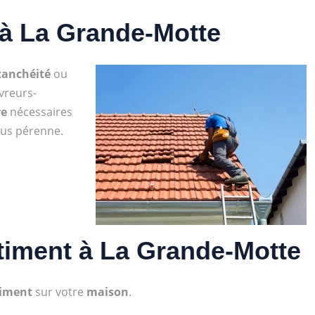
 à La Grande-Motte
tanchéité
ou
vreurs-
re
nécessaires
plus pérenne.
timent à La Grande-Motte
timent
sur votre
maison
.