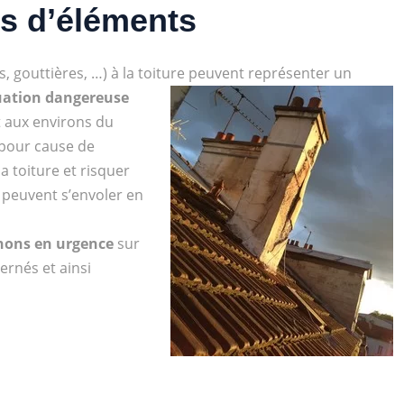
s d’éléments
, gouttières, …) à la toiture peuvent représenter un
uation dangereuse
t aux environs du
pour cause de
a toiture et risquer
peuvent s’envoler en
nons en urgence
sur
ernés et ainsi