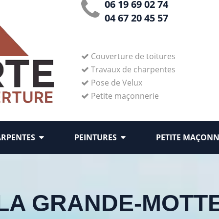
06 19 69 02 74
04 67 20 45 57
Couverture de toitures
Travaux de charpentes
Pose de Velux
Petite maçonnerie
ARPENTES
PEINTURES
PETITE MAÇONN
LA GRANDE-MOTT