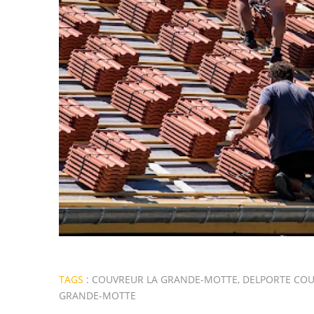
TAGS
:
COUVREUR LA GRANDE-MOTTE
,
DELPORTE CO
GRANDE-MOTTE