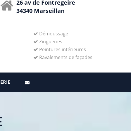
26 av de Fontregeire
34340 Marseillan
Démoussage
Zingueries
Peintures intérieures
Ravalements de façades
ERIE
E