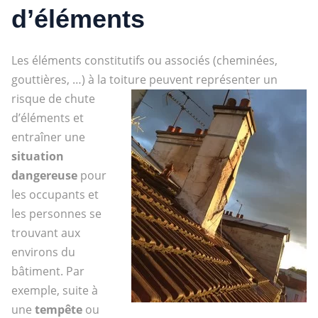
d’éléments
Les éléments constitutifs ou associés (cheminées,
gouttières, …) à la toiture peuvent représenter un
risque de chute
d’éléments et
entraîner une
situation
dangereuse
pour
les occupants et
les personnes se
trouvant aux
environs du
bâtiment. Par
exemple, suite à
une
tempête
ou