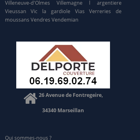
Villeneuve-d'Olmes
Villemagne l argentiere
Vieussan
Vic la gardiole
Vias
Verreries de
moussans
Vendres
Vendemian
26 Avenue de Fontregeire,
34340 Marseillan
Qui sommes-nous ?