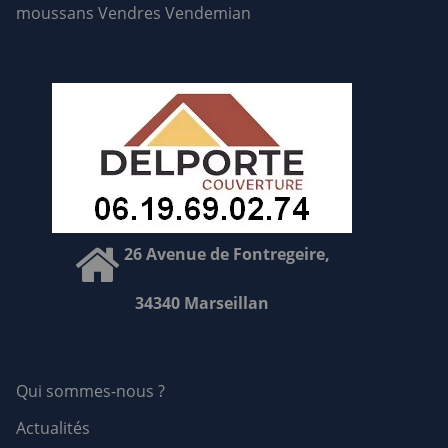
moussans
Vendres
Vendemian
26 Avenue de Fontregeire,
34340 Marseillan
Qui sommes-nous ?
Actualités