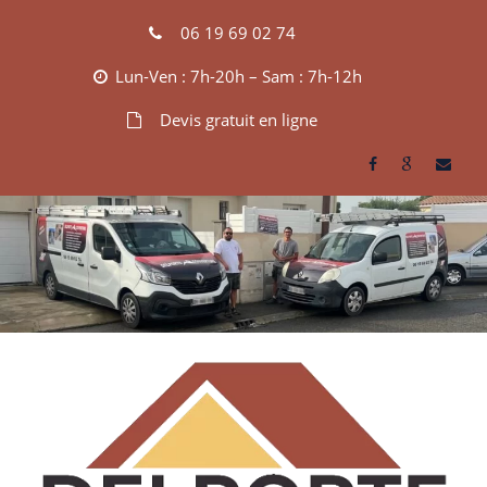
Skip
06 19 69 02 74
to
content
Lun-Ven : 7h-20h – Sam : 7h-12h
Devis gratuit en ligne