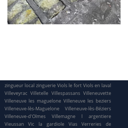
zingueur local
zinguerie
Viols le fort
Viols en laval
Villeveyrac
Villetelle
Villespassans
Villeneuvette
Villeneuve les maguelone
Villeneuve les beziers
Villeneuve-lès-Maguelone
Villeneuve-lès-Béziers
Villeneuve-d'Olmes
Villemagne l argentiere
Vieussan
Vic la gardiole
Vias
Verreries de