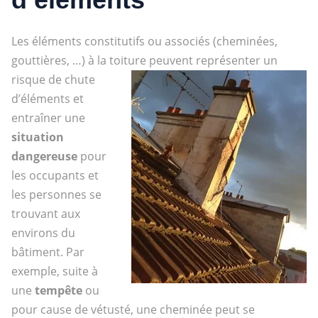
Les éléments constitutifs ou associés (cheminées,
gouttières, …) à la toiture peuvent représenter un
risque de chute
d’éléments et
entraîner une
situation
dangereuse
pour
les occupants et
les personnes se
trouvant aux
environs du
bâtiment. Par
exemple, suite à
une
tempête
ou
pour cause de vétusté, une cheminée peut se